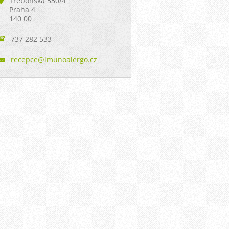
Třeboňská 530/4
Praha 4
140 00
737 282 533
recepce@
imunoale
rgo.cz