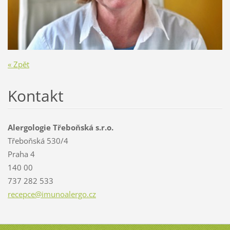
« Zpět
Kontakt
Alergologie Třeboňská s.r.o.
Třeboňská 530/4
Praha 4
140 00
737 282 533
recepce@
imunoale
rgo.cz